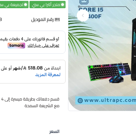
متجر ألترا بي سي
تجميعة بي س
رقم الموديل
B
مع الشريعة السمحة
السعر