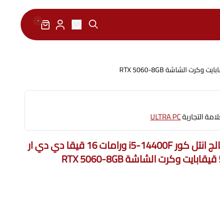
٠
ية
امة التجارية
ULTRA PC
تجميعة بي سي قيمنق معالج انتل كور i5-14400F ورامات 16 قيقا دي دي ار