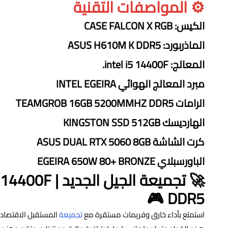
⚙️ المواصفات التقنية
الكيس: CASE FALCON X RGB
الماذربورد: ASUS H610M K DDR5
المعالج: intel i5 14400F.
مبرد المعالج الهوائي INTEL EGEIRA
الرامات TEAMGROB 16GB 5200MMHZ DDR5
الهارديسك KINGSTON SSD 512GB
كرت الشاشة ASUS DUAL RTX 5060 8GB
الباورسبلاي EGEIRA 650W 80+ BRONZE
🚀 تجميعة الجيل 
DDR5 🎮
استمتع بأداء خارق وفريمات مستقرة مع
تجميعة
المستقبل الاقتصاد