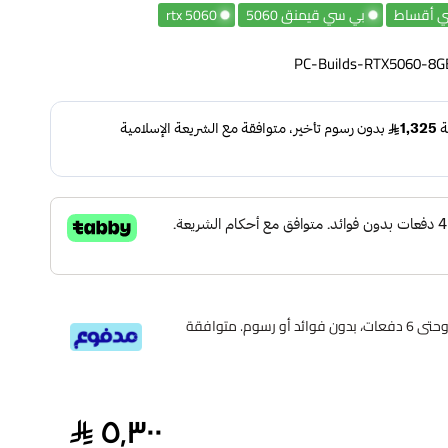
ي أقساط
بي سي قيمنق 5060
rtx 5060
PC-Builds-RTX5060-8G
قسم دفعاتك بطريقة ميسرة إلى 4 وحتى 6 دفعات، بدون فوائد أو رسوم. متوافقة
٥٬٣٠٠