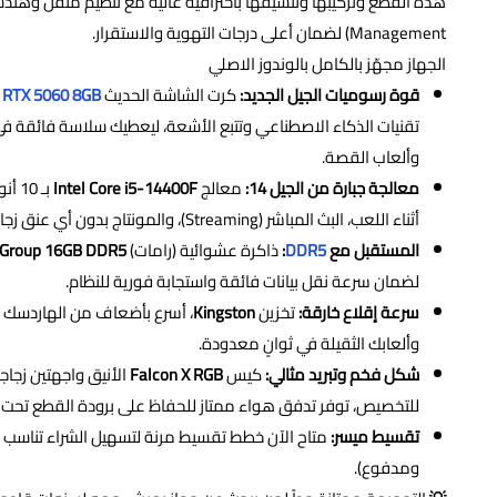
Management) لضمان أعلى درجات التهوية والاستقرار.
الجهاز مجهّز بالكامل بالوندوز الاصلي
قوة رسوميات الجيل الجديد:
كرت الشاشة الحديث
 RTX 5060 8GB
وألعاب القصة.
معالجة جبارة من الجيل 14:
معالج
Intel Core i5-14400F
بـ 0
أثناء اللعب، البث المباشر (Streaming)، والمونتاج بدون أي عنق زجاجة.
المستقبل مع
DDR5
:
ذاكرة عشوائية (رامات)
Group 16GB DDR5
لضمان سرعة نقل بيانات فائقة واستجابة فورية للنظام.
سرعة إقلاع خارقة:
تخزين
Kingston
، أسرع بأضعاف من الهاردسك ا
وألعابك الثقيلة في ثوانٍ معدودة.
شكل فخم وتبريد مثالي:
كيس
Falcon X RGB
للتخصيص، توفر تدفق هواء ممتاز للحفاظ على برودة القطع تحت
تقسيط ميسر:
متاح الآن خطط تقسيط مرنة لتسهيل الشراء تناسب ميزا
ومدفوع).