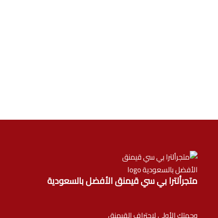
متجرألترا بي سي قيمنق الأفضل بالسعودية
وجهتك الأولى لاحتراف القيمنق