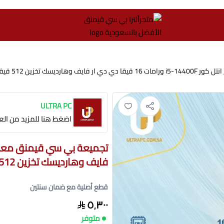
متجرألترا بي سي قيمنق الأفضل بالسعود
ابايت وكرت الشاشة RTX 5060-8GB
ULTRA PC
اضغط هنا للمزيد من العل
فايف وهارديسك تخزين 512 قيقابايت وكرت الشاشة RTX 5060-8GB
قطع أصلية مع ضمان سنتين
٥٬٣٠٠
متوفر