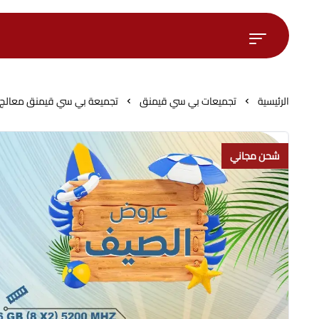
الرئيسية
تجميعات بي سي قيمنق
تجميعة بي سي قيمنق معالج انتل كور i5-14400F ورامات 16 قيقا دي دي ار فايف وهارديسك تخزين 512 قيق
شحن مجاني