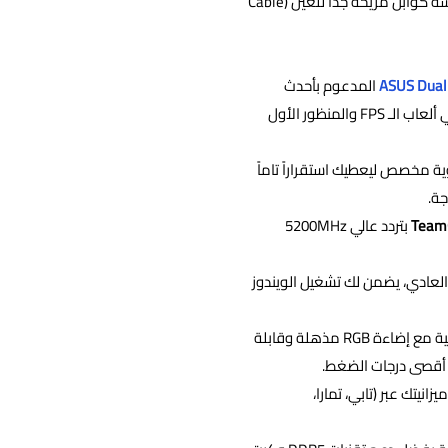
هذه القطع وتركيبها وتنسيقها باحترافية عالية مع تنظيم متقن وهندسة كوابل مريحة جداً للعين (Cable
ASUS Dual
المدعوم بأحدث
تقنيات الذكاء الاصطناعي وتتبع الأشعة، ليعطيك سلاسة فائقة في ألعاب الـ FPS والمنظور الأول
1 أنوية مخصص ليعطيك استقراراً تاماً
Team
بتردد عالي 5200MHz
لعادي، يضمن لك تشغيل الويندوز
الأنيق واجهتين زجاجية مع إضاءة RGB مذهلة وقابلة
 أقصى درجات الضغط.
نيتك عبر (تابي، تمارا،