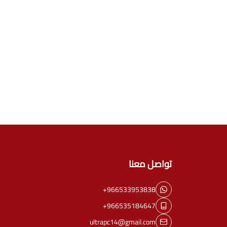
تواصل معنا
+966533953838
+966535184647
ultrapc14@gmail.com