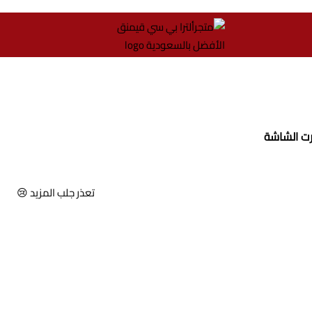
متجرألترا بي سي قيمنق الأفضل بالسعود
رت الشاشة
تعذر جلب المزيد 😢