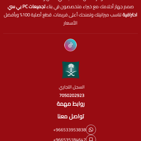
صمم جهاز أحلامك مع خبراء متخصصون في بناء
تجميعات PC بي سي
احترافية
تناسب ميزانيتك وتمنحك أعلى فريمات. قطع أصلية 100% وبأفضل
الأسعار
السجل التجاري
7050202923
روابط مهمة
تواصل معنا
+966533953838
+966535184647