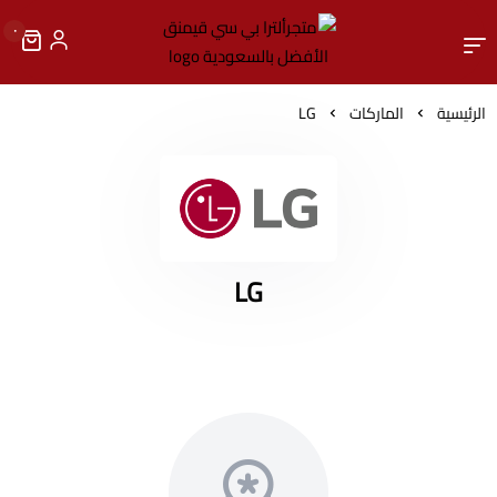
٠
متجرألترا بي سي قيمنق الأ
الرئيسية
الماركات
LG
LG