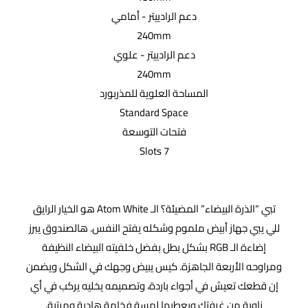
دعم الرادييتر - أمامي
240mm
دعم الرادييتر - علوي
240mm
المساحة العلوية للمذربورد
Standard Space
فتحات التوسعة
7 Slots
تبي “الذرة البيضاء” المضيئة؟ الـ Atom White هو الخيار الرايق
للي يبي جهاز أبيض ملموم وشكله يفتح النفس. هالصندوق يبرز
إضاءة الـ RGB بشكل بطل بفضل خلفيته البيضاء النظيفة
ومراوحه الأربعة الجاهزة. كيس يبيض وجهك في الشكل ويضمن
إن قطعك تعيش في أجواء باردة، وتصميمه يخليه يركب في أي
زاوية من غرفتك ويعطيها لمسة فخامة هادية ومرتبة.