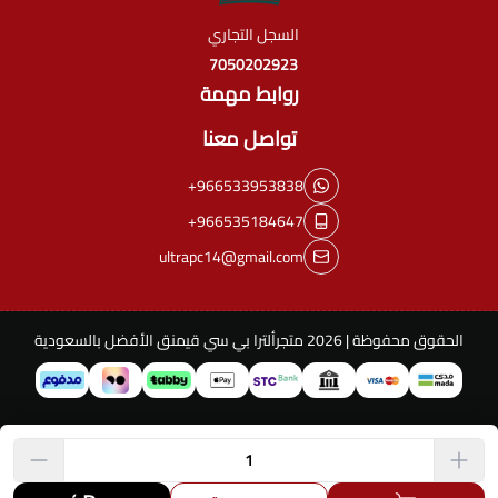
السجل التجاري
7050202923
روابط مهمة
تواصل معنا
+966533953838
+966535184647
ultrapc14@gmail.com
الحقوق محفوظة | 2026
متجرألترا بي سي قيمنق الأفضل بالسعودية