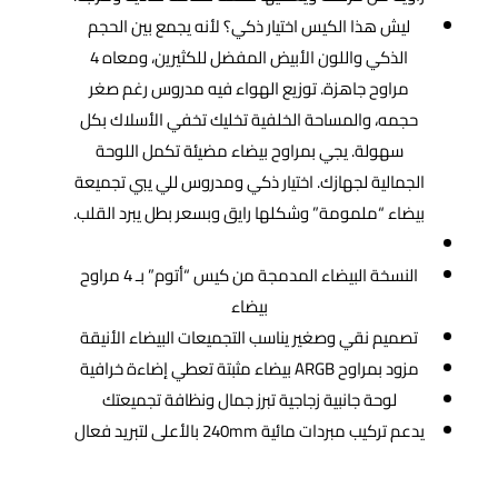
ليش هذا الكيس اختيار ذكي؟ لأنه يجمع بين الحجم
الذكي واللون الأبيض المفضل للكثيرين، ومعاه 4
مراوح جاهزة. توزيع الهواء فيه مدروس رغم صغر
حجمه، والمساحة الخلفية تخليك تخفي الأسلاك بكل
سهولة. يجي بمراوح بيضاء مضيئة تكمل اللوحة
الجمالية لجهازك. اختيار ذكي ومدروس للي يبي تجميعة
بيضاء “ملمومة” وشكلها رايق وبسعر بطل يبرد القلب.
النسخة البيضاء المدمجة من كيس “أتوم” بـ 4 مراوح
بيضاء
تصميم نقي وصغير يناسب التجميعات البيضاء الأنيقة
مزود بمراوح ARGB بيضاء مثبتة تعطي إضاءة خرافية
لوحة جانبية زجاجية تبرز جمال ونظافة تجميعتك
يدعم تركيب مبردات مائية 240mm بالأعلى لتبريد فعال