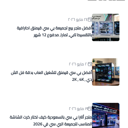
٢٤ مايو ٢٠٢٦
أفضل متجر بيع تجميعة بي سي قيمنق احترافية
بالتقسيط تابي, تمارا, مدفوع 12 شهر
٢٠ مايو ٢٠٢٦
أفضل بي سي قيمنق لتشغيل العاب بدقة فل اتش
دي , 2K , 4K
١٩ مايو ٢٠٢٦
متجر ألترا بي سي بالسعودية كيف تختار كرت الشاشة
المناسب لتجميعة البي سي في 2026