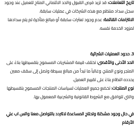
تاريخ التعاملات:
قد تزيد فرص القبول والحد الائتماني المتاح للعميل عند وجود
سجل سداد منتظم مع هذه الشركات في عمليات سابقة.
الالتزامات القائمة:
عدم وجود تعثرات سابقة أو مبالغ متأخرة لم يتم سدادها
لمزود الخدمة نفسه.
3. حدود العمليات الشرائية
الحد الأدنى والأقصى:
تختلف قيمة المشتريات المسموح بتقسيطها بناءً على
المتجر ونوع المنتج، وغالباً ما تبدأ من مبالغ بسيطة وتصل إلى سقف معين
يحدده النظام بناءً على تقييم العميل.
نوع المنتجات:
تخضع جميع العمليات لسياسات المنتجات المسموح بتقسيطها
والتي تتوافق مع الشروط القانونية والشرعية المعمول بها.
في حال وجود مشكلة وتحتاج المساعدة لاتتردد بالتواصل معنا واتس اب علي
الأرقام