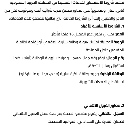
تعتمد شروط الاستحقاق لخدمات التقسيط في المملكة العربية السعودية
(تابي، تمارا، ومدفوع) على معايير تضمن تجربة شرائية آمنة وموثوقة لكل من
التاجر والعميل. إليك أبرز الشروط العامة التي يطلبها مقدمو هذه الخدمات:
1. الشروط الأساسية للأفراد
العمر:
يجب أن يكون عمر العميل 16 عاماً فأكثر.
الهوية الوطنية:
امتلاك هوية وطنية سارية المفعول أو إقامة نظامية
للمقيمين داخل المملكة.
رقم الجوال:
توفر رقم جوال مسجل ومرتبط بالهوية الوطنية (أبشر) لضمان
استقبال رسائل التحقق.
البطاقة البنكية:
وجود بطاقة بنكية سارية (مدى، فيزا، أو ماستركارد)
لاستقطاع الدفعات الشهرية.
2. معايير القبول الائتماني
السجل الائتماني:
يقوم مقدمو الخدمة بمراجعة سجل العميل الائتماني
لضمان القدرة على السداد في المواعيد المحددة.