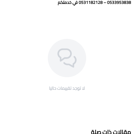
0533953838 – 0531182128 في خدمتكم
لا توجد تقييمات حاليا
مقالات ذات صلة