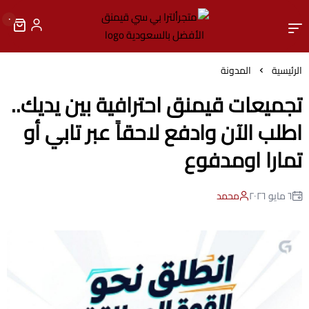
٠
متجرألترا بي سي قيمنق الأ
الرئيسية
المدونة
تجميعات قيمنق احترافية بين يديك..
اطلب الآن وادفع لاحقاً عبر تابي أو
تمارا اومدفوع
٦ مايو ٢٠٢٦
محمد