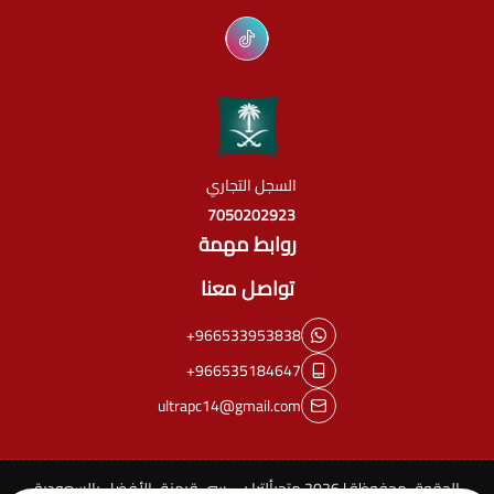
السجل التجاري
7050202923
روابط مهمة
تواصل معنا
+966533953838
+966535184647
ultrapc14@gmail.com
الحقوق محفوظة | 2026
متجرألترا بي سي قيمنق الأفضل بالسعودية