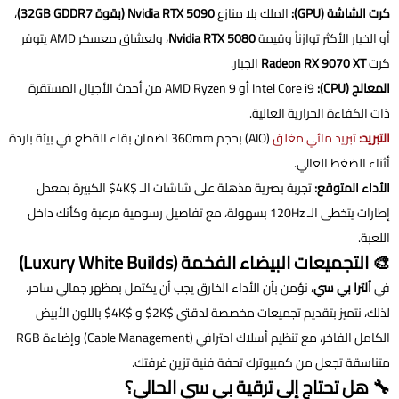
كرت الشاشة (GPU):
الملك بلا منازع
Nvidia RTX 5090 (بقوة 32GB GDDR7)
،
أو الخيار الأكثر توازناً وقيمة
Nvidia RTX 5080
، ولعشاق معسكر AMD يتوفر
كرت
Radeon RX 9070 XT
الجبار.
المعالج (CPU):
Intel Core i9 أو AMD Ryzen 9 من أحدث الأجيال المستقرة
ذات الكفاءة الحرارية العالية.
التبريد:
تبريد مائي مغلق
(AIO) بحجم 360mm لضمان بقاء القطع في بيئة باردة
أثناء الضغط العالي.
الأداء المتوقع:
تجربة بصرية مذهلة على شاشات الـ $4K$ الكبيرة بمعدل
إطارات يتخطى الـ 120Hz بسهولة، مع تفاصيل رسومية مرعبة وكأنك داخل
اللعبة.
🎨 التجميعات البيضاء الفخمة (Luxury White Builds)
في
ألترا بي سي
، نؤمن بأن الأداء الخارق يجب أن يكتمل بمظهر جمالي ساحر.
لذلك، نتميز بتقديم تجميعات مخصصة لدقتي $2K$ و $4K$ باللون الأبيض
الكامل الفاخر، مع تنظيم أسلاك احترافي (Cable Management) وإضاءة RGB
متناسقة تجعل من كمبيوترك تحفة فنية تزين غرفتك.
🔧 هل تحتاج إلى ترقية بي سي الحالي؟