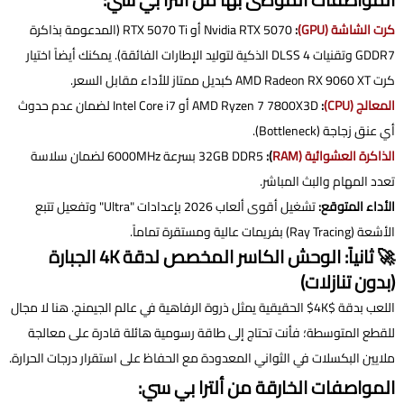
كرت الشاشة (GPU)
:
Nvidia RTX 5070 أو RTX 5070 Ti (المدعومة بذاكرة
GDDR7 وتقنيات DLSS 4 الذكية لتوليد الإطارات الفائقة). يمكنك أيضاً اختيار
كرت AMD Radeon RX 9060 XT كبديل ممتاز للأداء مقابل السعر.
المعالج (CPU)
:
AMD Ryzen 7 7800X3D أو Intel Core i7 لضمان عدم حدوث
أي عنق زجاجة (Bottleneck).
الذاكرة العشوائية (RAM
):
32GB DDR5 بسرعة 6000MHz لضمان سلاسة
تعدد المهام والبث المباشر.
الأداء المتوقع:
تشغيل أقوى ألعاب 2026 بإعدادات "Ultra" وتفعيل تتبع
الأشعة (Ray Tracing) بفريمات عالية ومستقرة تماماً.
🚀 ثانياً: الوحش الكاسر المخصص لدقة 4K الجبارة
(بدون تنازلات)
اللعب بدقة $4K$ الحقيقية يمثل ذروة الرفاهية في عالم الجيمنج. هنا لا مجال
للقطع المتوسطة؛ فأنت تحتاج إلى طاقة رسومية هائلة قادرة على معالجة
ملايين البكسلات في الثواني المعدودة مع الحفاظ على استقرار درجات الحرارة.
المواصفات الخارقة من ألترا بي سي: