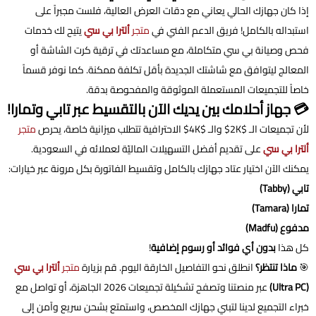
إذا كان جهازك الحالي يعاني مع دقات العرض العالية، فلست مجبراً على
استبداله بالكامل! فريق الدعم الفني في
متجر
ألترا بي سي
يتيح لك خدمات
فحص وصيانة بي سي متكاملة، مع مساعدتك في ترقية كرت الشاشة أو
المعالج ليتوافق مع شاشتك الجديدة بأقل تكلفة ممكنة. كما نوفر قسماً
خاصاً للتجميعات المستعملة الموثوقة والمفحوصة بدقة.
💳 جهاز أحلامك بين يديك الآن بالتقسيط عبر تابي وتمارا!
لأن تجميعات الـ $2K$ والـ $4K$ الاحترافية تتطلب ميزانية خاصة، يحرص
متجر
ألترا بي سي
على تقديم أفضل التسهيلات الماليّة لعملائه في السعودية.
يمكنك الآن اختيار عتاد جهازك بالكامل وتقسيط الفاتورة بكل مرونة عبر خيارات:
تابي (Tabby)
تمارا (Tamara)
مدفوع (Madfu)
كل هذا
بدون أي فوائد أو رسوم إضافية
!
🎯
ماذا تنتظر؟
انطلق نحو التفاصيل الخارقة اليوم. قم بزيارة
متجر
ألترا بي سي
(Ultra PC)
عبر منصتنا وتصفح تشكيلة تجميعات 2026 الجاهزة، أو تواصل مع
خبراء التجميع لدينا لتبني جهازك المخصص، واستمتع بشحن سريع وآمن إلى