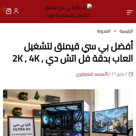
٠
متجرألترا بي سي قيمنق الأ
الرئيسية
المدونة
أفضل بي سي قيمنق لتشغيل
العاب بدقة فل اتش دي , 2K , 4K
٢٠ مايو ٢٠٢٦
محمد الشرقاوى