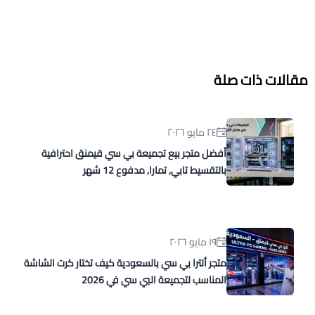
مقالات ذات صلة
٢٤ مايو ٢٠٢٦
أفضل متجر بيع تجميعة بي سي قيمنق احترافية
بالتقسيط تابي, تمارا, مدفوع 12 شهر
١٩ مايو ٢٠٢٦
متجر ألترا بي سي بالسعودية كيف تختار كرت الشاشة
المناسب لتجميعة البي سي في 2026