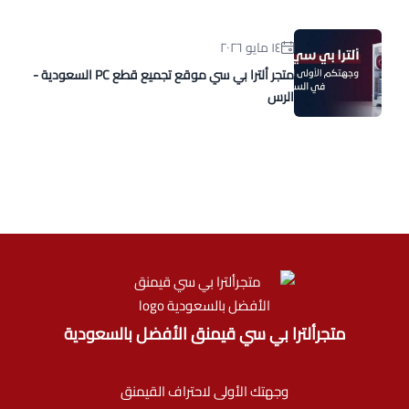
١٤ مايو ٢٠٢٦
متجر ألترا بي سي موقع تجميع قطع PC السعودية -
الرس
متجرألترا بي سي قيمنق الأفضل بالسعودية
وجهتك الأولى لاحتراف القيمنق