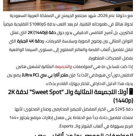
مع دخولنا عام 2026، شهد مجتمع الجيمنج في المملكة العربية السعودية
تحولاً هائلاً في طموحاته التقنية. لم يعد اللعب بدقة $1080p$ التقليدية مرضياً
للكثيرين، بل أصبح التنافس الحقيقي يدور حول
دقة 2K (1440p)
التي تمثل
التوازن المثالي بين وضوح الصورة وسلاسة الفريمات، و
دقة 4K الجبارة
التي
تنقل تفاصيل ألعاب القصة والعالم المفتوح إلى مستوى السينما الواقعية
بفضل المحركات المتطورة.
إذا كنت تتساءل:
ما هي المواصفات
والتجميعة
المثالية لتشغيل هاتين
الدقتين دون أي هبوط في الأداء؟
فإن
متجر ألترا بي سي (Ultra PC)
يضع بين
يديك هذا الدليل الاحترافي لتختار جهازك القادم بذكاء.
🖥️ أولاً: التجميعة المثالية والـ "Sweet Spot" لدقة 2K
(1440p)
دقة $2K$ هي الخيار المفضل للجيمرز المحترفين وصناع المحتوى؛ لأنها
تمنحك تفاصيل حادة جداً مع الحفاظ على معدل إطارات مرتفع يتجاوز +144
فريم بسهولة في ألعاب الشوتر والـ Esports.
المواصفات الموصى بها من ألترا بي سي: