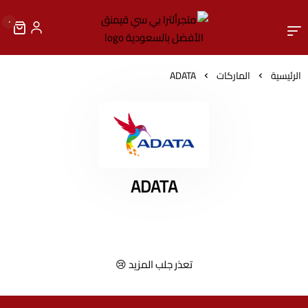
٠
متجرألترا بي سي قيمنق الأ
الرئيسية
الماركات
ADATA
ADATA
تعذر جلب المزيد 😢