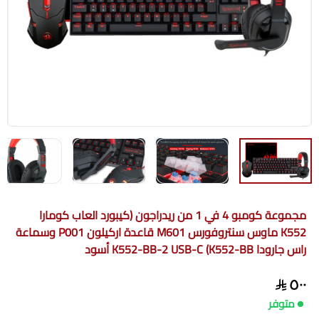
مجموعة كومبو 4 في 1 من ريدراجون (كيبورد العاب كومارا
K552 ماوس سنتروفورس M601 قاعدة اركيلون P001 وسماعة
راس جارودا K552-BB) K552-BB-2 USB-C أسود
٥٠٠
متوفر