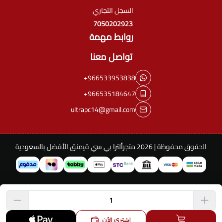
السجل التجاري
7050202923
روابط مهمة
تواصل معنا
+966533953838
+966535184647
ultrapc14@gmail.com
الحقوق محفوظة | 2026
متجرألترا بي سي قيمنق الأفضل بالسعودية
اشتري الآن