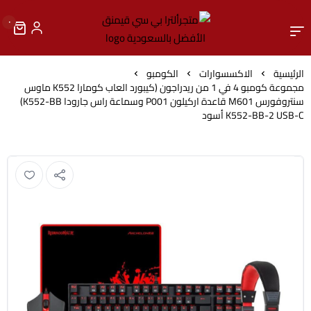
٠
متجرألترا بي سي قيمنق الأ
الرئيسية
الاكسسوارات
الكومبو
مجموعة كومبو 4 في 1 من ريدراجون (كيبورد العاب كومارا K552 ماوس
سنتروفورس M601 قاعدة اركيلون P001 وسماعة راس جارودا K552-BB)
K552-BB-2 USB-C أسود