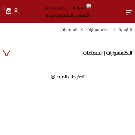
٠
متجرألترا بي سي قيمنق الأ
الرئيسية
الاكسسوارات
السماعات
الاكسسوارات | السماعات
تعذر جلب المزيد 😢