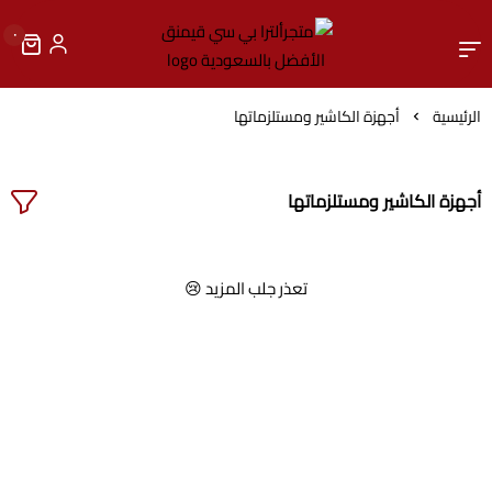
٠
متجرألترا بي سي قيمنق الأ
الرئيسية
أجهزة الكاشير ومستلزماتها
أجهزة الكاشير ومستلزماتها
تعذر جلب المزيد 😢